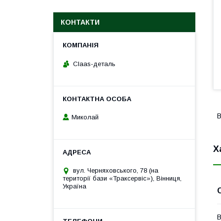
КОНТАКТИ
Claas-деталь
В
Миколай
Х
вул. Черняховського, 78 (на
території бази «Траксервіс»), Вінниця,
Україна
В