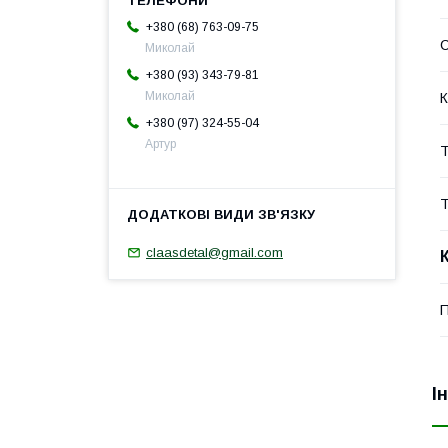
+380 (68) 763-09-75
Миколай
+380 (93) 343-79-81
Миколай
К
+380 (97) 324-55-04
Артур
Т
Т
claasdetal@gmail.com
П
І