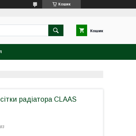
Кошик
Кошик
Я
сітки радіатора CLAAS
83