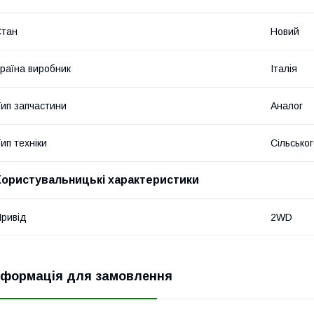
Стан
Новий
раїна виробник
Італія
ип запчастини
Аналог
ип техніки
Сільсько
Користувальницькі характеристики
ривід
2WD
нформація для замовлення