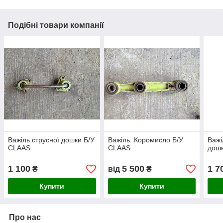
Подібні товари компанії
Важіль струсної дошки Б/У
Важіль. Коромисло Б/У
Важі
CLAAS
CLAAS
дош
1 100
5 500
1 7
₴
від
₴
Купити
Купити
Про нас