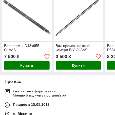
Вал пром-й D48x955
Вал промеж похилої
Вал 
CLAAS
камери Б/У CLAAS
D56
7 500
3 500
8 2
₴
₴
Купити
Купити
Про нас
Рейтинг не сформований
Менше 5 відгуків за останній рік
Працює з 15.05.2013
м. Вінниця