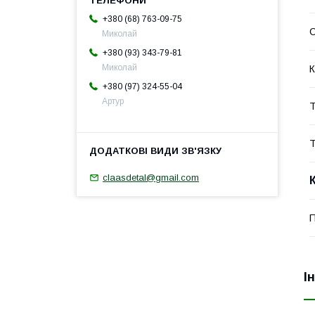
+380 (68) 763-09-75
Миколай
+380 (93) 343-79-81
Миколай
К
+380 (97) 324-55-04
Артур
Т
Т
claasdetal@gmail.com
П
І