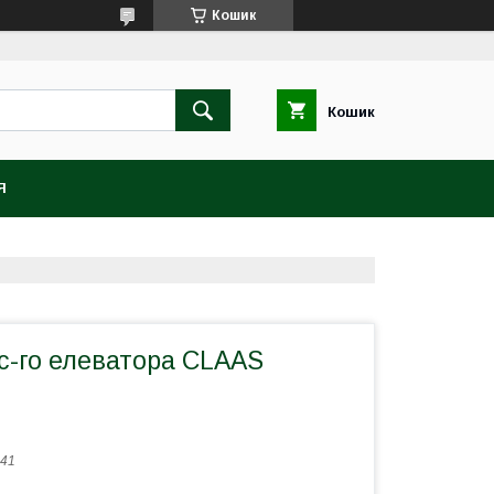
Кошик
Кошик
Я
с-го елеватора CLAAS
41