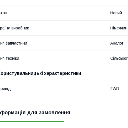
Стан
Новий
раїна виробник
Німеччин
ип запчастини
Аналог
ип техніки
Сільсько
Користувальницькі характеристики
ривід
2WD
нформація для замовлення