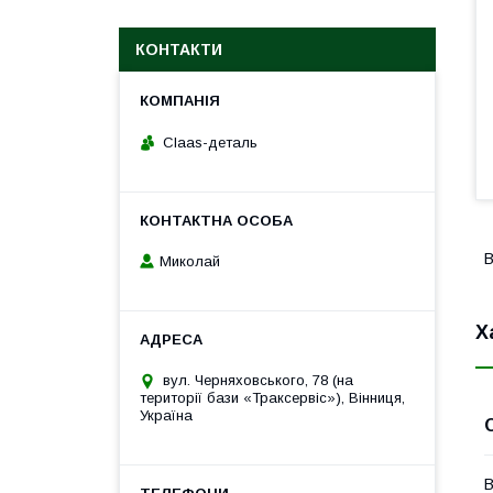
КОНТАКТИ
Claas-деталь
В
Миколай
Х
вул. Черняховського, 78 (на
території бази «Траксервіс»), Вінниця,
Україна
В