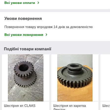
Всі умови оплати
Умови повернення
Повернення товару впродовж 14 днів за домовленістю
Всі умови повернення
Подібні товари компанії
Шестірня кп CLAAS
Шестірня кп каретка
Шест
Лексіон