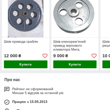
Шків привода граблін
Шків клинорем'яний
Шків
привод зернового
реші
елеватора Мега,
Домінатор
12 000
9 000
10 
₴
₴
Купити
Купити
Про нас
Рейтинг не сформований
Менше 5 відгуків за останній рік
Працює з 15.05.2013