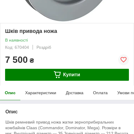
Шків привода ножа
В наявності
Код: 670404
Роздріб
7 500
₴
Купити
Опис
Характеристики
Доставка
Оплата
Умови п
Опис
Шків ремневий привод ножа жатки зерноприбиральних
комбайнів Claas (Commandor, Dominator, Mega). Розміри в
мм: Внутрішній діаметр — 35 Зовнішній діаметр — 212 Висота