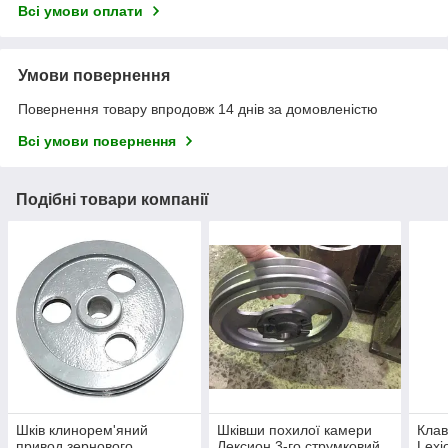
Всі умови оплати
Умови повернення
Повернення товару впродовж 14 днів за домовленістю
Всі умови повернення
Подібні товари компанії
Шків клинорем'яний
Шківши похилої камери
Клав
привод зернового
Лексион 3-го струмковий
Lexi