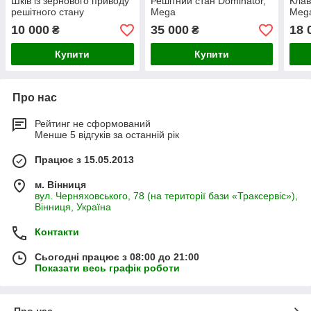
Шків із зернового приводу
Решітний стан Dominator,
Клав
решітного стану
Mega
Mega
10 000
35 000
18 
₴
₴
Купити
Купити
Про нас
Рейтинг не сформований
Менше 5 відгуків за останній рік
Працює з 15.05.2013
м. Вінниця
вул. Черняховського, 78 (на території бази «Траксервіс»),
Вінниця, Україна
Контакти
Сьогодні працює з 08:00 до 21:00
Показати весь графік роботи